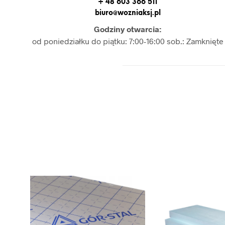
+ 48 603 366 511
biuro@wozniaksj.pl
Godziny otwarcia:
od poniedziałku do piątku: 7:00-16:00 sob.: Zamknięte