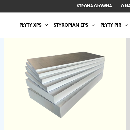
STRONA GŁÓWNA
O N
PŁYTY XPS
STYROPIAN EPS
PŁYTY PIR