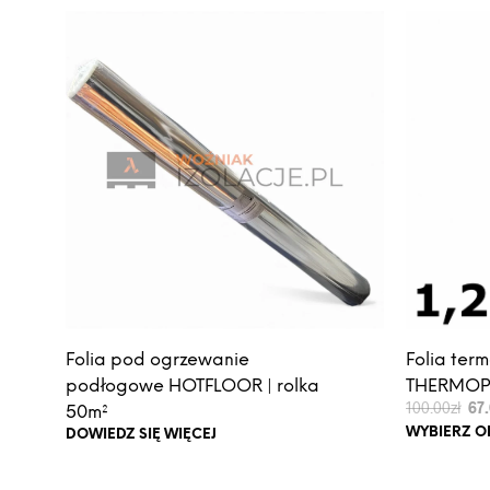
na
stro
prod
Folia pod ogrzewanie
Folia ter
podłogowe HOTFLOOR | rolka
THERMOPR
Pie
100.00
zł
67
50m²
cen
WYBIERZ O
DOWIEDZ SIĘ WIĘCEJ
wyno
100.