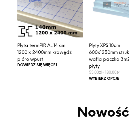
Płyta termPIR AL 14 cm
Płyty XPS 10cm
1200 x 2400mm krawędź
600x1250mm struk
pióro wpust
wafla paczka 3m2
DOWIEDZ SIĘ WIĘCEJ
płyty
Zakre
55.00
zł
–
180.00
zł
cen:
Ten
WYBIERZ OPCJE
od
prod
55.00
do
ma
180.0
wiel
wari
Nowość
Opcj
moż
wybr