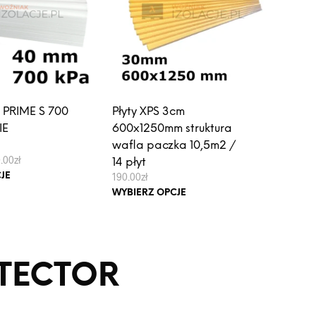
 PRIME S 700
Płyty XPS 3cm
IE
600x1250mm struktura
E
wafla paczka 10,5m2 /
Zakres
.00
zł
14 płyt
cen:
Ten
190.00
zł
JE
od
produkt
Ten
36.00zł
WYBIERZ OPCJE
do
ma
produkt
3,960.00zł
wiele
ma
wariantów.
wiele
Opcje
wariantów.
TECTOR
można
Opcje
wybrać
można
na
wybrać