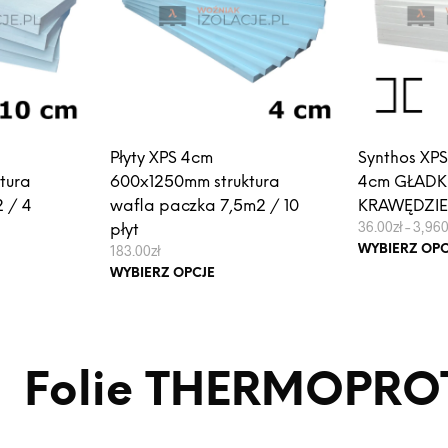
Płyty XPS 4cm
Synthos XPS
tura
600x1250mm struktura
4cm GŁADK
 / 4
wafla paczka 7,5m2 / 10
KRAWĘDZI
36.00
zł
–
3,960
płyt
s
183.00
zł
WYBIERZ OPC
Ten
WYBIERZ OPCJE
ukt
produkt
zł
ma
0zł
e
wiele
antów.
wariantów.
 Folie
THERMOPRO
e
Opcje
na
można
ać
wybrać