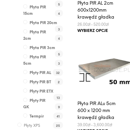
Płyta PIR AL 2cm
5
Płyta PIR
600x1200mm
4
15cm
krawędź gładka
Płyta PIR 20cm
Zakres
26.00
zł
–
520.00
zł
cen:
Ten
3
WYBIERZ OPCJE
Płyta PIR
od
produkt
26.00zł
4
2cm
do
ma
520.00zł
Płyta PIR 3cm
wiele
5
wariantów.
Płyta PIR
3
Opcje
5cm
można
32
Płyty PIR AL
wybrać
2
Płyty PIR BT
na
stronie
Płyty PIR ETX
13
produktu
Płyty PIR
Płyta PIR ALu 5cm
9
GK
600 x 1200 mm
41
Termpir
krawędź gładka
Zakres
39.00
zł
–
3,600.00
zł
25
Płyty XPS
cen: