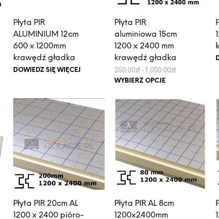
stronie
produktu
Płyta PIR
Płyta PIR
ALUMINIUM 12cm
aluminiowa 15cm
600 x 1200mm
1200 x 2400 mm
krawędź gładka
krawędź gładka
Zakres
350.00
zł
–
1,050.00
zł
DOWIEDZ SIĘ WIĘCEJ
cen:
Ten
WYBIERZ OPCJE
od
produkt
350.00zł
do
ma
ł
1,050.00zł
wiele
wariantów.
Opcje
można
wybrać
na
stronie
produktu
Płyta PIR 20cm AL
Płyta PIR AL 8cm
1200 x 2400 pióro-
1200x2400mm