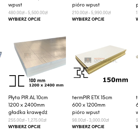
wpust
pióro wpust
Zakres
Zakres
480.00
zł
–
5,500.00
zł
210.00
zł
–
5,990.00
zł
1
cen:
cen:
Ten
Ten
WYBIERZ OPCJE
WYBIERZ OPCJE
od
od
produkt
produkt
480.00zł
210.00zł
do
do
ma
ma
5,500.00zł
5,990.00zł
wiele
wiele
wariantów.
wariantów.
Opcje
Opcje
można
można
wybrać
wybrać
na
na
stronie
stronie
produktu
produktu
Płyta PIR AL 10cm
termPIR ETX 15cm
1200 x 2400mm
600 x 1200mm
gładka krawędź
pióro wpust
Zakres
Zakres
255.00
zł
–
1,275.00
zł
98.00
zł
–
3,000.00
zł
cen:
cen:
Ten
Ten
WYBIERZ OPCJE
WYBIERZ OPCJE
od
od
produkt
produkt
255.00zł
98.00zł