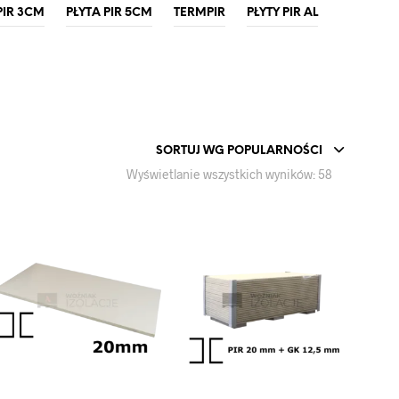
PIR 3CM
PŁYTA PIR 5CM
TERMPIR
PŁYTY PIR AL
SORTUJ WG POPULARNOŚCI
Posortowan
Wyświetlanie wszystkich wyników: 58
według
popularnośc