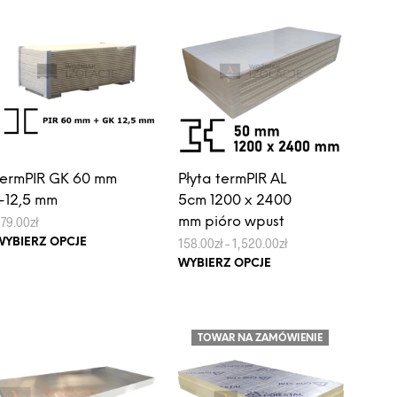
484.00zł
wariantów.
wiele
Opcje
wariantów.
można
Opcje
wybrać
można
na
wybrać
stronie
na
produktu
stronie
produktu
termPIR GK 60 mm
Płyta termPIR AL
+12,5 mm
5cm 1200 x 2400
279.00
zł
mm pióro wpust
Ten
Zakres
158.00
zł
–
1,520.00
zł
WYBIERZ OPCJE
cen:
produkt
Ten
WYBIERZ OPCJE
od
ma
produkt
158.00zł
do
wiele
ma
1,520.00zł
wariantów.
wiele
TOWAR NA ZAMÓWIENIE
Opcje
wariantów.
można
Opcje
wybrać
można