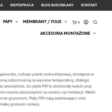
AS
WSPÓŁPRACA
BLOG BUDOWLANY
KONTAKT
PAPY
MEMBRANY / FOLIE
0
AKCESORIA MONTAŻOWE
cyjanuratu, rodzaju pianki poliuretanowej, dostępne w
ższoną odpornością na wysokie temperatury, dlatego
y zewnętrzne, bo płyta PIR to doskonały wybór przy
m można zaoszczędzić na izolacji czy instalacji. Warto
oraz gryzoniom. Płyty PIR mają zadziwiająco niski
ałej grubości izolacji.