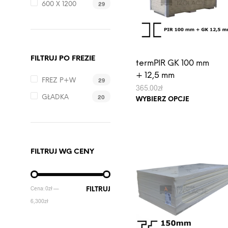
29
600 X 1200
na
stronie
produktu
FILTRUJ PO FREZIE
termPIR GK 100 mm
+ 12,5 mm
29
FREZ P+W
365.00
zł
Ten
20
GŁADKA
WYBIERZ OPCJE
produkt
ma
wiele
wariantów.
FILTRUJ WG CENY
Opcje
można
wybrać
CENA
CENA
Cena:
0zł
—
FILTRUJ
na
MIN
MAX
6,300zł
stronie
produktu