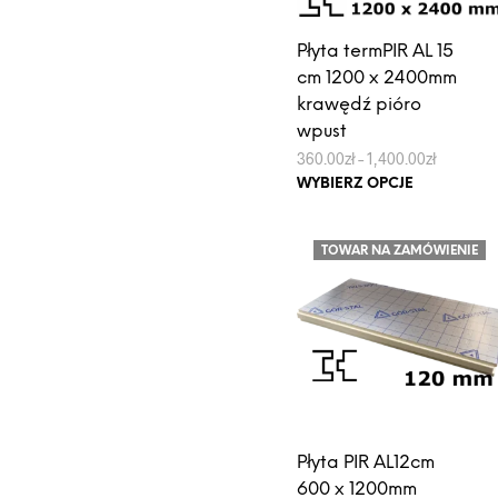
Płyta termPIR AL 15
cm 1200 x 2400mm
krawędź pióro
wpust
Zakres
360.00
zł
–
1,400.00
zł
cen:
Ten
WYBIERZ OPCJE
od
produkt
360.00zł
do
ma
1,400.00z
TOWAR NA ZAMÓWIENIE
wiele
wariantów.
Opcje
można
wybrać
na
stronie
produktu
Płyta PIR AL12cm
600 x 1200mm