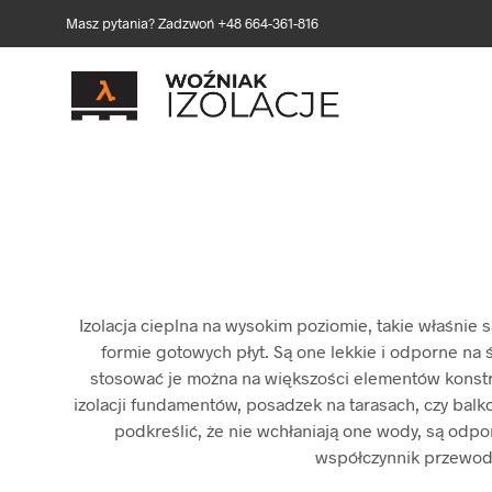
Masz pytania? Zadzwoń +48 664-361-816
Izolacja cieplna na wysokim poziomie, takie właśnie 
formie gotowych płyt. Są one lekkie i odporne na 
stosować je można na większości elementów konstru
izolacji fundamentów, posadzek na tarasach, czy balko
podkreślić, że nie wchłaniają one wody, są odpor
współczynnik przewodze