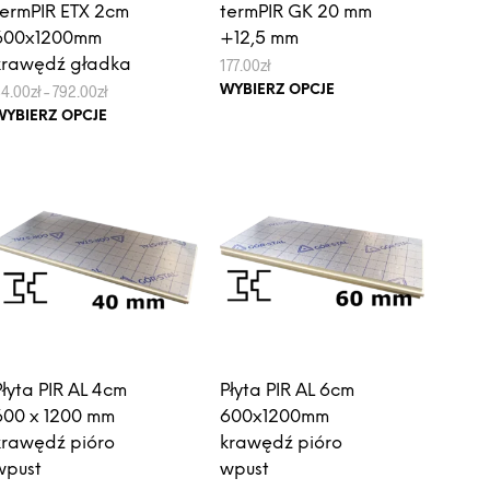
termPIR ETX 2cm
termPIR GK 20 mm
600x1200mm
+12,5 mm
krawędź gładka
177.00
zł
Ten
Zakres
34.00
zł
–
792.00
zł
WYBIERZ OPCJE
cen:
Ten
produkt
WYBIERZ OPCJE
od
produkt
ma
34.00zł
do
ma
wiele
792.00zł
wiele
wariantów.
wariantów.
Opcje
Opcje
można
można
wybrać
wybrać
na
na
stronie
stronie
produktu
produktu
Płyta PIR AL 4cm
Płyta PIR AL 6cm
600 x 1200 mm
600x1200mm
krawędź pióro
krawędź pióro
wpust
wpust