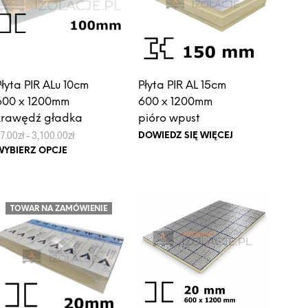
na
wybrać
stronie
na
produktu
stronie
produktu
Płyta PIR ALu 10cm
Płyta PIR AL 15cm
600 x 1200mm
600 x 1200mm
krawędź gładka
pióro wpust
Zakres
7.00
zł
–
3,100.00
zł
DOWIEDZ SIĘ WIĘCEJ
cen:
Ten
WYBIERZ OPCJE
od
produkt
67.00zł
do
ma
3,100.00zł
wiele
TOWAR NA ZAMÓWIENIE
wariantów.
Opcje
można
wybrać
na
stronie