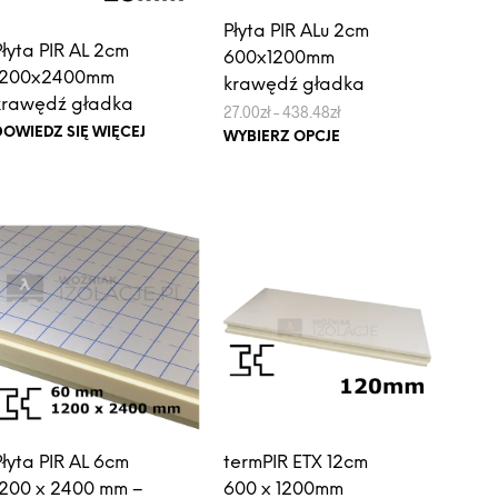
produktu
Płyta PIR ALu 2cm
Płyta PIR AL 2cm
600x1200mm
1200x2400mm
krawędź gładka
krawędź gładka
Zakres
27.00
zł
–
438.48
zł
cen:
Ten
DOWIEDZ SIĘ WIĘCEJ
WYBIERZ OPCJE
od
produkt
27.00zł
do
ma
438.48zł
wiele
wariantów.
Opcje
można
wybrać
na
stronie
produktu
Płyta PIR AL 6cm
termPIR ETX 12cm
1200 x 2400 mm –
600 x 1200mm