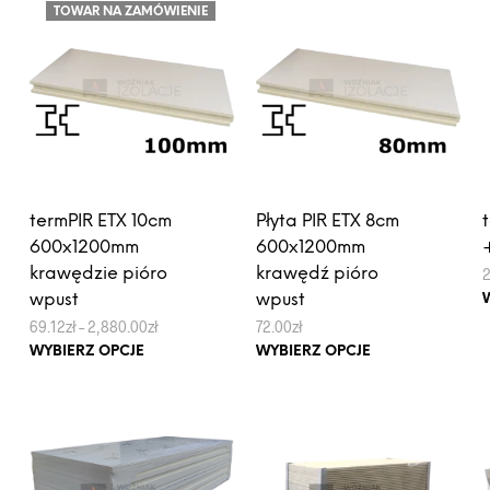
TOWAR NA ZAMÓWIENIE
Opcje
wariantów.
można
Opcje
wybrać
można
na
wybrać
stronie
na
produktu
stronie
produktu
termPIR ETX 10cm
Płyta PIR ETX 8cm
600x1200mm
600x1200mm
krawędzie pióro
krawędź pióro
wpust
wpust
Zakres
69.12
zł
–
2,880.00
zł
72.00
zł
cen:
Ten
Ten
WYBIERZ OPCJE
WYBIERZ OPCJE
od
produkt
produkt
69.12zł
do
ma
ma
2,880.00zł
wiele
wiele
wariantów.
wariantów.
Opcje
Opcje