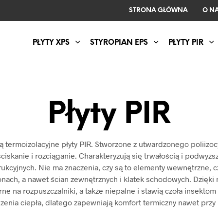
STRONA GŁÓWNA
O N
PŁYTY XPS
STYROPIAN EPS
PŁYTY PIR
Płyty PIR
są termoizolacyjne płyty PIR. Stworzone z utwardzonego poliizo
ściskanie i rozciąganie. Charakteryzują się trwałością i podwy
kcyjnych. Nie ma znaczenia, czy są to elementy wewnętrzne, cz
nach, a nawet ścian zewnętrznych i klatek schodowych. Dzięki ni
ne na rozpuszczalniki, a także niepalne i stawią czoła insektom 
nia ciepła, dlatego zapewniają komfort termiczny nawet przy m