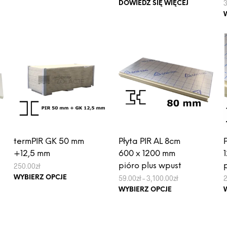
produkt
DOWIEDZ SIĘ WIĘCEJ
ma
wiele
ł
wariantów.
Opcje
można
wybrać
na
stronie
produktu
termPIR GK 50 mm
Płyta PIR AL 8cm
+12,5 mm
600 x 1200 mm
250.00
zł
pióro plus wpust
Ten
Zakres
59.00
zł
–
3,100.00
zł
WYBIERZ OPCJE
cen:
produkt
Ten
WYBIERZ OPCJE
od
ma
produkt
59.00zł
do
wiele
ma
3,100.00zł
wariantów.
wiele