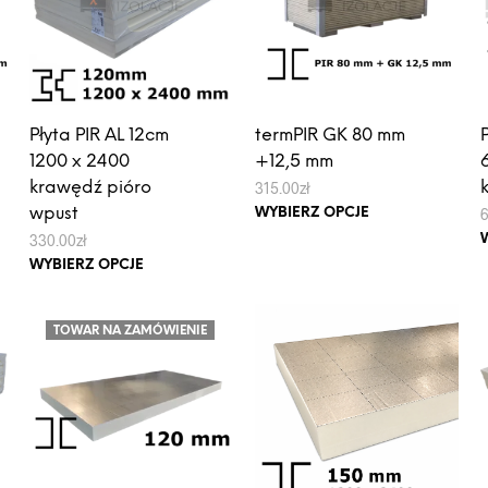
można
można
wybrać
wybrać
na
na
stronie
stronie
produktu
produktu
Płyta PIR AL 12cm
termPIR GK 80 mm
1200 x 2400
+12,5 mm
krawędź pióro
315.00
zł
Ten
wpust
6
WYBIERZ OPCJE
produkt
330.00
zł
Ten
ma
WYBIERZ OPCJE
produkt
wiele
ma
wariantów.
TOWAR NA ZAMÓWIENIE
wiele
Opcje
wariantów.
można
Opcje
wybrać
można
na
wybrać
stronie
na
produktu