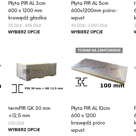
Płyta PIR AL 3cm
Płyta PIR AL 5cm
600 x 1200 mm
600x1200mm pióro-
krawędź gładka
wpust
Zakres
Zakres
28.00
zł
–
448.00
zł
40.00
zł
–
3,600.00
zł
cen:
cen:
Ten
Ten
WYBIERZ OPCJE
WYBIERZ OPCJE
od
od
produkt
produkt
28.00zł
40.00zł
do
do
ma
ma
448.00zł
3,600.00zł
TOWAR NA ZAMÓWIENIE
wiele
wiele
wariantów.
wariantów.
Opcje
Opcje
można
można
wybrać
wybrać
na
na
stronie
stronie
produktu
produktu
termPIR GK 30 mm
Płyta PIR AL 10cm
+12,5 mm
600 x 1200
200.00
zł
krawędź pióro
Ten
wpust
WYBIERZ OPCJE