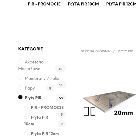
PIR - PROMOCJE
PŁYTA PIR 10CM
PŁYTA PIR 12C
KATEGORIE
STRONA GŁÓWNA
/
PŁYTY PIR
Akcesoria
42
Montażowe
Membrany / Folie
14
9
Papy
58
Płyty PIR
PIR - PROMOCJE
5
Płyta PIR
7
10cm
Płyta PIR 12cm