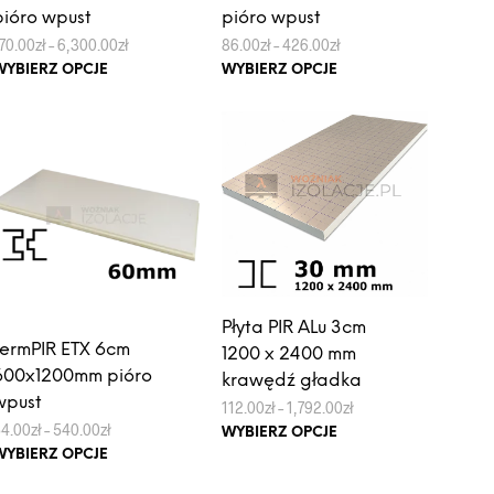
pióro wpust
pióro wpust
Zakres
Zakres
70.00
zł
–
6,300.00
zł
86.00
zł
–
426.00
zł
cen:
cen:
Ten
Ten
WYBIERZ OPCJE
WYBIERZ OPCJE
od
od
produkt
produkt
170.00zł
86.00zł
do
do
ma
ma
6,300.00zł
426.00zł
wiele
wiele
wariantów.
wariantów.
Opcje
Opcje
można
można
wybrać
wybrać
na
na
stronie
stronie
Płyta PIR ALu 3cm
produktu
produktu
termPIR ETX 6cm
1200 x 2400 mm
600x1200mm pióro
krawędź gładka
wpust
Zakres
112.00
zł
–
1,792.00
zł
cen:
Ten
Zakres
54.00
zł
–
540.00
zł
WYBIERZ OPCJE
od
cen:
Ten
produkt
WYBIERZ OPCJE
112.00zł
od
produkt
do
ma
54.00zł