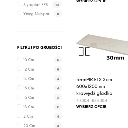
Ten
WYBIERZ OPCJE
od
10
Styropian EPS
produkt
39.00zł
do
ma
8
Ytong Multipor
3,600.00z
wiele
wariantów.
Opcje
można
wybrać
FILTRUJ PO GRUBOŚCI
na
6
10 Cm
stronie
produktu
6
12 Cm
3
14 Cm
termPIR ETX 3cm
600x1200mm
4
15 Cm
krawędź gładka
2
16 Cm
Zakres
40.00
zł
–
626.00
zł
cen:
Ten
WYBIERZ OPCJE
2
18 Cm
od
produkt
40.00zł
4
2 Cm
do
ma
626.00zł
wiele
3
20 Cm