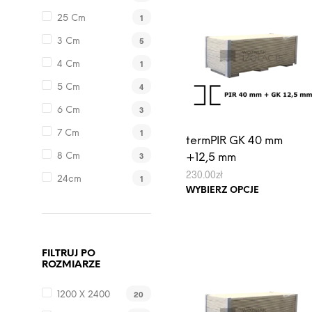
wariantów.
1
25 Cm
Opcje
5
3 Cm
można
wybrać
1
4 Cm
na
4
5 Cm
stronie
3
6 Cm
produktu
1
7 Cm
termPIR GK 40 mm
3
+12,5 mm
8 Cm
230.00
zł
1
24cm
Ten
WYBIERZ OPCJE
produkt
ma
wiele
wariantów.
FILTRUJ PO
ROZMIARZE
Opcje
można
20
1200 X 2400
wybrać