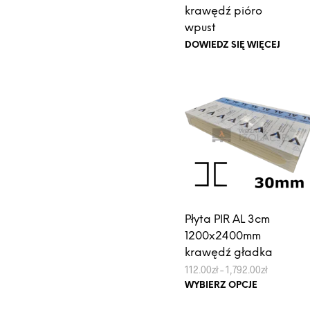
krawędź pióro
wpust
DOWIEDZ SIĘ WIĘCEJ
Płyta PIR AL 3cm
1200x2400mm
krawędź gładka
Zakres
112.00
zł
–
1,792.00
zł
cen:
Ten
WYBIERZ OPCJE
od
produkt
112.00zł