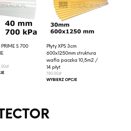
 PRIME S 700
Płyty XPS 3cm
IE
600x1250mm struktura
E
wafla paczka 10,5m2 /
Zakres
.00
zł
14 płyt
cen:
Ten
190.00
zł
JE
od
produkt
Ten
36.00zł
WYBIERZ OPCJE
do
ma
produkt
3,960.00zł
wiele
ma
wariantów.
wiele
Opcje
wariantów.
TECTOR
można
Opcje
wybrać
można
na
wybrać