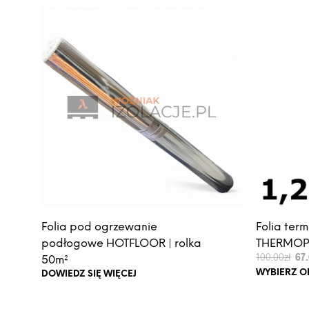
na
stro
prod
Folia pod ogrzewanie
Folia ter
podłogowe HOTFLOOR | rolka
THERMOPR
Pie
100.00
zł
67
50m²
cen
WYBIERZ O
DOWIEDZ SIĘ WIĘCEJ
wyno
100.