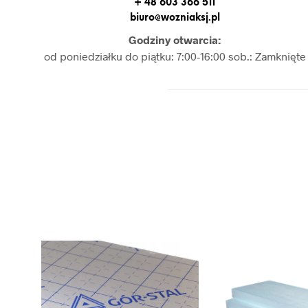
+ 48 603 366 511
biuro@wozniaksj.pl
Godziny otwarcia:
od poniedziałku do piątku: 7:00-16:00 sob.: Zamknięte