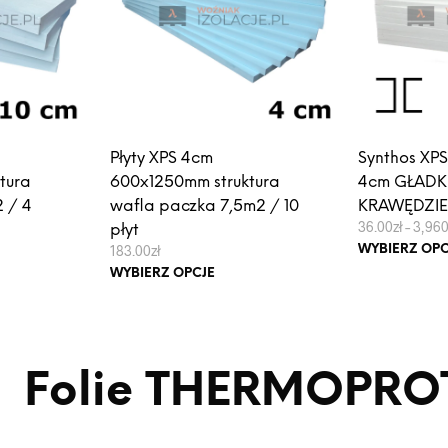
Płyty XPS 4cm
Synthos XPS
tura
600x1250mm struktura
4cm GŁADK
 / 4
wafla paczka 7,5m2 / 10
KRAWĘDZI
36.00
zł
–
3,960
płyt
s
183.00
zł
WYBIERZ OPC
Ten
WYBIERZ OPCJE
ukt
produkt
zł
ma
0zł
e
wiele
antów.
wariantów.
 Folie
THERMOPRO
e
Opcje
na
można
ać
wybrać