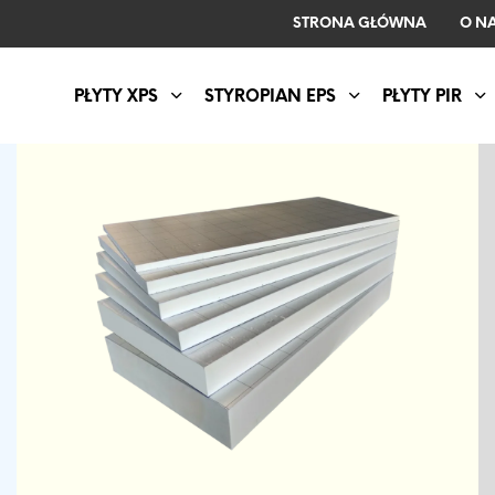
STRONA GŁÓWNA
O N
PŁYTY XPS
STYROPIAN EPS
PŁYTY PIR