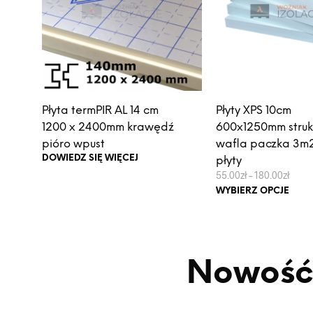
Płyta termPIR AL 14 cm
Płyty XPS 10cm
1200 x 2400mm krawędź
600x1250mm struk
pióro wpust
wafla paczka 3m2
DOWIEDZ SIĘ WIĘCEJ
płyty
Zakre
55.00
zł
–
180.00
zł
cen:
Ten
WYBIERZ OPCJE
od
prod
55.00
do
ma
180.0
wiel
wari
Nowość
Opcj
moż
wybr