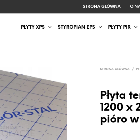
STRONA GŁÓWNA
O N
PŁYTY XPS
STYROPIAN EPS
PŁYTY PIR
STRONA GŁÓWNA
/
PŁ
Płyta t
1200 x
pióro w