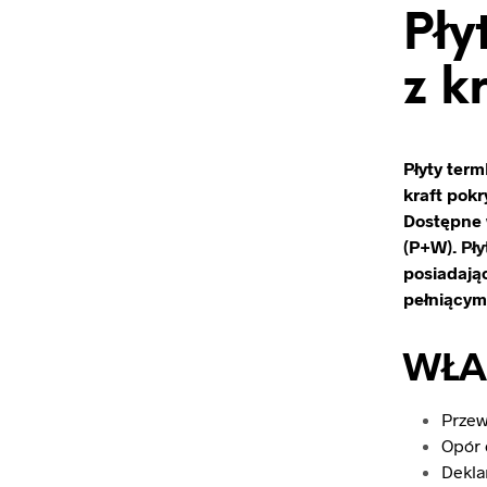
Pły
z k
Płyty term
kraft pokr
Dostępne 
(P+W).
Pły
posiadają
pełniącym
WŁA
Przew
Opór 
Dekla