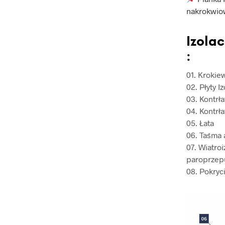
nakrokwio
Izola
:
01. Krokie
02. Płyty I
03. Kontrł
04. Kontrł
05. Łata
06. Taśma 
07. Wiatro
paroprzep
08. Pokryc