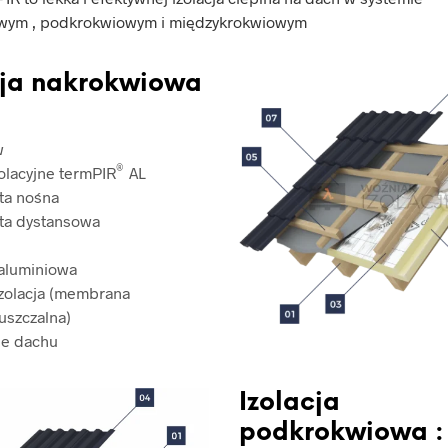
wym , podkrokwiowym i międzykrokwiowym
cja nakrokwiowa
w
®
zolacyjne termPIR
AL
ata nośna
ata dystansowa
aluminiowa
izolacja (membrana
uszczalna)
ie dachu
Izolacja
podkrokwiowa :