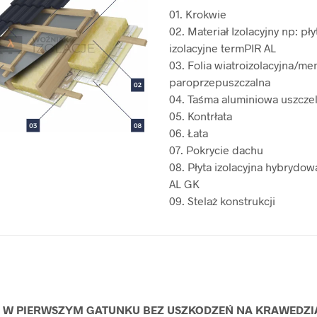
01. Krokwie
02. Materiał Izolacyjny np: pły
izolacyjne termPIR AL
03. Folia wiatroizolacyjna/m
paroprzepuszczalna
04. Taśma aluminiowa uszczel
05. Kontrłata
06. Łata
07. Pokrycie dachu
08. Płyta izolacyjna hybrydo
AL GK
09. Stelaż konstrukcji
R W PIERWSZYM GATUNKU BEZ USZKODZEŃ NA KRAWEDZ