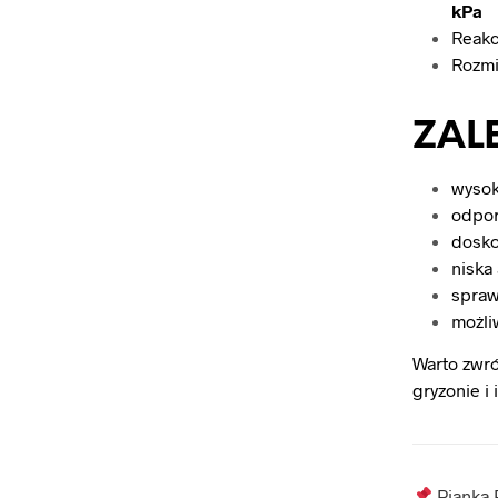
kPa
Reakc
Rozmi
ZALE
wysok
odpor
dosko
niska
spraw
możli
Warto zwr
gryzonie i 
Pianka P