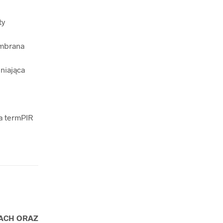
ty
embrana
niająca
wa termPIR
IACH ORAZ