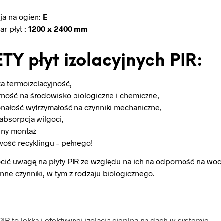
ja na ogień:
E
ar płyt :
1200 x 2400 mm
TY płyt izolacyjnych PIR:
a termoizolacyjność,
ność na środowisko biologiczne i chemiczne,
nałość wytrzymałość na czynniki mechaniczne,
 absorpcja wilgoci,
ny montaż,
wość recyklingu – pełnego!
ócić uwagę na
płyty PIR
ze względu na ich na odporność na wod
inne czynniki, w tym z rodzaju biologicznego.
IR to lekka i efektywnej izolacja cieplna na dach w systemie