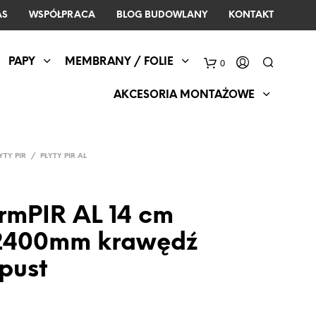
AS
WSPÓŁPRACA
BLOG BUDOWLANY
KONTAKT
PAPY
MEMBRANY / FOLIE
0
AKCESORIA MONTAŻOWE
YTY PIR
/
PŁYTY PIR AL
ermPIR AL 14 cm
 2400mm krawędź
pust