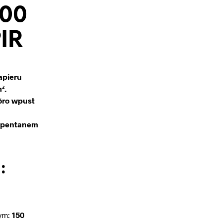
400
IR
apieru
².
óro wpust
y pentanem
:
ym:
150