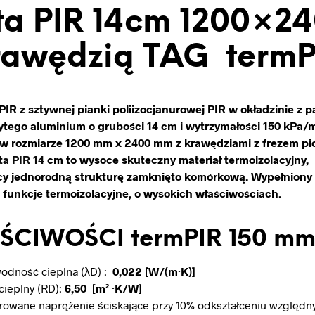
ta PIR 14cm 1200×2
rawędzią TAG termP
PIR z sztywnej pianki poliizocjanurowej PIR w okładzinie z p
ytego aluminium o grubości 14 cm i wytrzymałości 150 kPa/m
w rozmiarze 1200 mm x 2400 mm z krawędziami z frezem pi
ta PIR 14
cm to wysoce skuteczny materiał termoizolacyjny,
cy jednorodną strukturę zamknięto komórkową. Wypełnion
 funkcje termoizolacyjne, o wysokich właściwościach.
ŚCIWOŚCI termPIR 150 mm
odność cieplna (λD) :
0,022​ [W/(m·K)]
cieplny (RD):
6,50 [m² ·K/W]
rowane naprężenie ściskające przy 10% odkształceniu względn