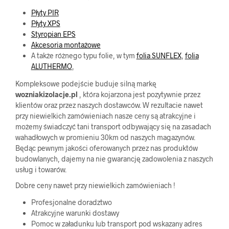
Płyty PIR
Płyty XPS
Styropian EPS
Akcesoria montażowe
A także różnego typu folie, w tym
folia SUNFLEX
,
folia
ALUTHERMO
,
Kompleksowe podejście buduje silną markę
wozniakizolacje.pl
, która kojarzona jest pozytywnie przez
klientów oraz przez naszych dostawców. W rezultacie nawet
przy niewielkich zamówieniach nasze ceny są atrakcyjne i
możemy świadczyć tani transport odbywający się na zasadach
wahadłowych w promieniu 30km od naszych magazynów.
Będąc pewnym jakości oferowanych przez nas produktów
budowlanych, dajemy na nie gwarancję zadowolenia z naszych
usług i towarów.
Dobre ceny nawet przy niewielkich zamówieniach !
Profesjonalne doradztwo
Atrakcyjne warunki dostawy
Pomoc w załadunku lub transport pod wskazany adres