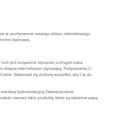
ybór w asortymencie naszego sklepu internetowego.
erzchni dachowej.
ich jest oczywiście styropian, a drugim papa
ym sklepie internetowym styropapę. Podpowiemy Ci
od Ciebie. Natomiast my zrobimy wszystko, aby Cię do
ą warstwą hydroizolacyjną Zabezpieczenie
naleźć również takie produkty, które są obłożone papą