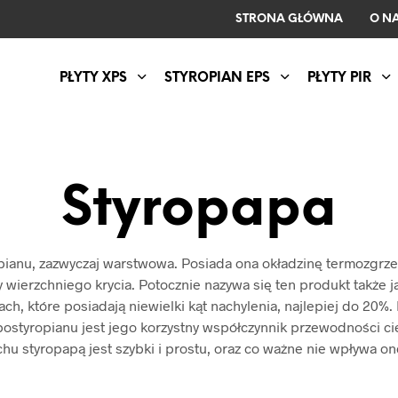
STRONA GŁÓWNA
O N
PŁYTY XPS
STYROPIAN EPS
PŁYTY PIR
Styropapa
ropianu, zazwyczaj warstwowa. Posiada ona okładzinę termozgrze
wierzchniego krycia. Potocznie nazywa się ten produkt także j
ch, które posiadają niewielki kąt nachylenia, najlepiej do 20%.
ostyropianu jest jego korzystny współczynnik przewodności cie
chu styropapą jest szybki i prostu, oraz co ważne nie wpływa o