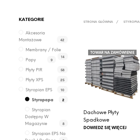
KATEGORIE
STRONA GŁÓWNA
/
STYROPIA
Akcesoria
42
Montażowe
Membrany / Folie
TOWAR NA ZAMÓWIENIE
14
9
Papy
58
Płyty PIR
25
Płyty XPS
10
Styropian EPS
2
Styropapa
Styropian
Dachowe Płyty
Dostępny W
Spadkowe
8
Magazynie
DOWIEDZ SIĘ WIĘCEJ
Styropian EPS Na