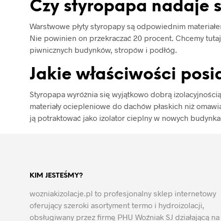
Czy styropapa nadaje 
Warstwowe płyty styropapy są odpowiednim materiałem 
Nie powinien on przekraczać 20 procent. Chcemy tutaj
piwnicznych budynków, stropów i podłóg.
Jakie właściwości pos
Styropapa wyróżnia się wyjątkowo dobrą izolacyjnośc
materiały ociepleniowe do dachów płaskich niż omawian
ją potraktować jako izolator cieplny w nowych budynka
KIM JESTEŚMY?
wozniakizolacje.pl to profesjonalny sklep internetowy
oferujący szeroki asortyment termo i hydroizolacji,
obsługiwany przez firmę PHU Woźniak SJ działającą na