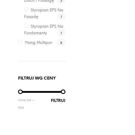
3
Dach I Podłogę
Styropian EPS Na
7
Fasadę
Styropian EPS Na
1
Fundamenty
8
Ytong Multipor
FILTRUJ WG CENY
CENA
CENA
Cena:
0zł
—
FILTRUJ
MIN
MAX
40zł