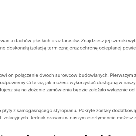
wania dachów płaskich oraz tarasów. Znajdziesz jej szeroki w
 one doskonałą izolację termiczną oraz ochronę ocieplanej powi
nowi on połączenie dwóch surowców budowlanych. Pierwszym z n
podpowiemy Ci teraz, jak możesz wykorzystać dostępną w nasz
ecydujesz się na złożenie zamówienia będzie zależało wyłącznie 
o płyty z samogasnącego styropianu. Pokryte zostały dodatkow
t izolacyjnych. Jednak czasami w naszym asortymencie możesz z