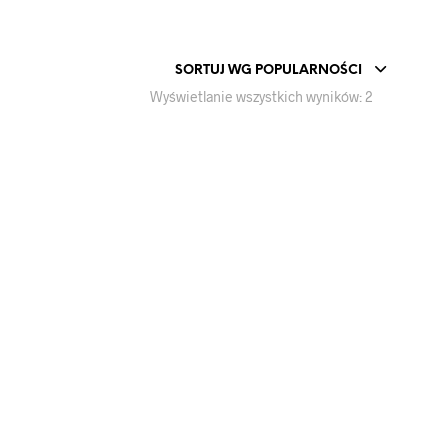
SORTUJ WG POPULARNOŚCI
Posortowan
Wyświetlanie wszystkich wyników: 2
według
popularnośc