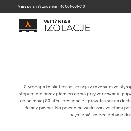
Masz pytania? Zadzwoń +48 664-361-816
Styropapa to skuteczna izolacja z rdzeniem ze sty
stopieniem przez płomień ognia przy zgrzewaniu papy 
co najmniej 80 kPa i doskonale sprawdza się na dacha
ściany piwnic. Na pewno największymi zaletami pap
wymienić, że docieplanie da