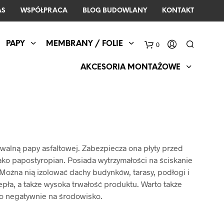
AS
WSPÓŁPRACA
BLOG BUDOWLANY
KONTAKT
PAPY
MEMBRANY / FOLIE
0
AKCESORIA MONTAŻOWE
walną papy asfaltowej. Zabezpiecza ona płyty przed
ako papostyropian. Posiada wytrzymałości na ściskanie
 Można nią izolować dachy budynków, tarasy, podłogi i
pła, a także wysoka trwałość produktu. Warto także
no negatywnie na środowisko.