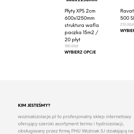
Płyty XPS 2cm
Ravat
600x1250mm
500 S
210.00
zł
struktura wafla
WYBIE
paczka 15m2 /
20 płyt
180.00
zł
Ten
WYBIERZ OPCJE
produkt
ma
wiele
wariantów.
Opcje
można
wybrać
KIM JESTEŚMY?
na
stronie
wozniakizolacje.pl to profesjonalny sklep internetowy
produktu
oferujący szeroki asortyment termo i hydroizolacji,
obsługiwany przez firmę PHU Woźniak SJ działającą na