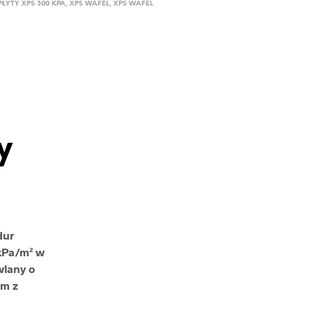
PŁYTY XPS 300 KPA
,
XPS WAFEL
,
XPS WAFEL
y
dur
kPa/m² w
wlany o
em z