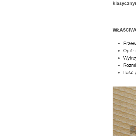
klasyczny
WŁAŚCIWO
Przew
Opór 
Wytrz
Rozmia
Ilość 