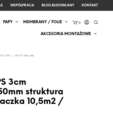
AS
WSPÓŁPRACA
BLOG BUDOWLANY
KONTAKT
PAPY
MEMBRANY / FOLIE
0
AKCESORIA MONTAŻOWE
YTY XPS
/
PŁYTY XPS 300
PS 3cm
50mm struktura
aczka 10,5m2 /