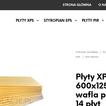
STRONA GŁÓWNA
O N
PŁYTY XPS
STYROPIAN EPS
PŁYTY PIR
STRONA GŁÓWNA
/
PŁ
KPA
/
XPS WAFEL
Płyty X
600x12
wafla p
14 płyt