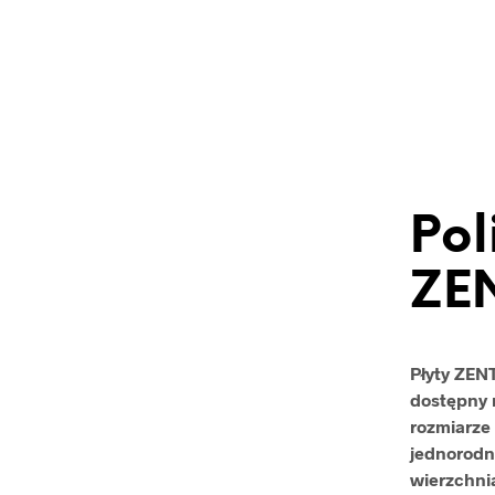
Pol
ZE
Płyty ZEN
dostępny 
rozmiarze
jednorodn
wierzchni