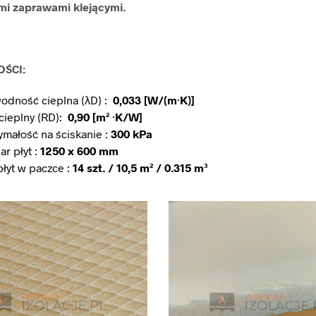
mi zaprawami klejącymi.
ŚCI:
odność cieplna (λD) :
0,033 [W/(m·K)]
cieplny (RD):
0,90 [m² ·K/W]
ymałość na ściskanie :
300 kPa
r płyt :
1250 x 600 mm
płyt w paczce :
14 szt. / 10,5 m
²
/ 0.315 m³