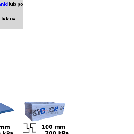
anki
lub po
o
lub na