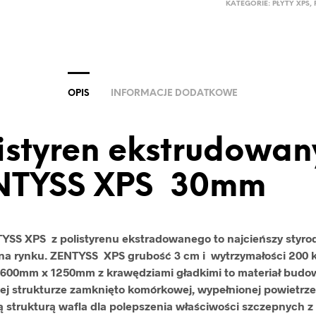
KATEGORIE:
PŁYTY XPS
,
OPIS
INFORMACJE DODATKOWE
istyren ekstrudowan
NTYSS XPS 30mm
TYSS XPS z polistyrenu ekstradowanego to najcieńszy styro
na rynku. ZENTYSS XPS grubość 3 cm i wytrzymałości 200 
 600mm x 1250mm z krawędziami gładkimi to materiał budo
ej strukturze zamknięto komórkowej, wypełnionej powietrz
ą strukturą wafla dla polepszenia właściwości szczepnych z