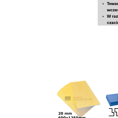
Towar
wcze
W raz
czaci