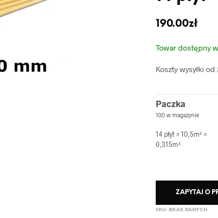
190.00
zł
Towar dostępny w
Koszty wysyłki od 
Paczka
100 w magazynie
14 płyt = 10,5m² =
0,315m³
ZAPYTAJ O 
SKU:
BRAK DANYCH