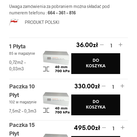
36.00zł
Uwaga zamówienia za pobraniem można składać pod
numerem telefonu :
664 – 361 – 816
do
PRODUKT POLSKI
3,960.00zł
36.00
zł
1 Płyta
85 w magazynie
DO
0,72m2 –
KOSZYKA
0,03m3
Paczka 10
330.00
zł
Płyt
102 w magazynie
DO
KOSZYKA
7,5m2 – 0,3m3
Paczka 15
495.00
zł
Płyt