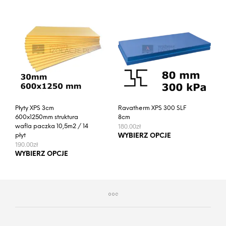
Płyty XPS 3cm
Ravatherm XPS 300 SLF
600x1250mm struktura
8cm
180.00
zł
wafla paczka 10,5m2 / 14
Ten
płyt
WYBIERZ OPCJE
190.00
zł
prod
Ten
WYBIERZ OPCJE
ma
produkt
wiel
ma
wari
wiele
Opcj
wariantów.
moż
Opcje
wybr
można
na