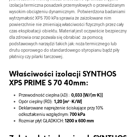
izolacja termiczna posadzek przemysłowych o przewidzianym
wysokim obciążeniu dynamicznym. Potwierdzona badaniami
wytrzymałość XPS 700 kPa sprawia że zaizolowane nim
powierzchnie nie zmieniają właściwości fizycznych przez cały
czas eksploatacji obiektu. Materiał jest oczywiście bezpieczny
dla zdrowia oraz pozwala się obrabiać za pomocą
podstawowych narzędzi takich jak: noża termicznego lub
drutu oporowego do standardowego styropianu bądź piły
płatnicy czy pilarki tarczowej.
Właściwości izolacji SYNTHOS
XPS PRIME S 70 40mm:
Przewodność cieplna (λD) :
0,033​ [W/(m·K)]
Opór cieplny (RD):
1,20 [m² ·K/W]
Deklarowane naprężenie ściskające przy 10%
odkształceniu względnym:
700 kPa
Rozmiar płyt GŁADKICH:
1200 x 600 mm