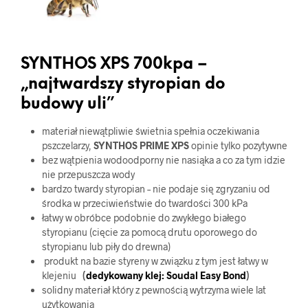
SYNTHOS XPS 700kpa –
„najtwardszy styropian do
budowy uli”
materiał niewątpliwie świetnia spełnia oczekiwania
pszczelarzy,
SYNTHOS PRIME XPS
opinie tylko pozytywne
bez wątpienia wodoodporny nie nasiąka a co za tym idzie
nie przepuszcza wody
bardzo twardy styropian – nie podaje się zgryzaniu od
środka w przeciwieństwie do twardości 300 kPa
łatwy w obróbce podobnie do zwykłego białego
styropianu (cięcie za pomocą drutu oporowego do
styropianu lub piły do drewna)
produkt na bazie styreny w związku z tym jest łatwy w
klejeniu
(
dedykowany klej: Soudal Easy Bond
)
solidny materiał który z pewnością wytrzyma wiele lat
użytkowania