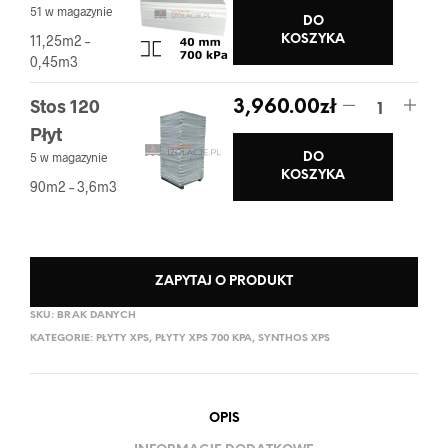
51 w magazynie
DO
11,25m2 –
KOSZYKA
0,45m3
Stos 120
3,960.00
zł
Płyt
5 w magazynie
DO
KOSZYKA
90m2 – 3,6m3
ZAPYTAJ O PRODUKT
SKU:
BRAK DANYCH
KATEGORIE:
PŁYTY XPS
,
PŁYTY XPS 700 KPA
,
SYNTHOS XPS
OPIS