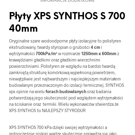
INFORMACJE DODATKOWE
Płyty XPS SYNTHOS S 700
40mm
Oryginalne szare wodoodporne płyty izolacyjne to polistyren
ekstrudowany, twardy styropian o grubości
4 cm
i
wytrzymałości
700kPa/m²
w rozmiarze
1250mm x 600mm
z
krawędziami gładkimi oraz gładkimi wierzchnimi
powierzchniami. Polistyren ze względu na bardzo twardą
zamkniętą strukturę komórkową wypełnioną powietrzem,
niewątpliwie jest najtwardszym i najcieplejszym materiałem
budowlanym przeznaczonym do izolacji termicznej. SYNTHOS
xps opinie na wielu
forach budowlanych
oraz badania
potwierdzają jego skuteczność pod względem wytrzymałości
na ściskanie oraz termiki. Wielu wykonawców stwierdza że
XPS SYNTHOS to NAJLEPSZY STYRODUR
XPS SYNTHOS 700 kPa dzięki swojej wytrzymałości a
jednocześnie niskiej wadze skutecznie sprawdza się jako