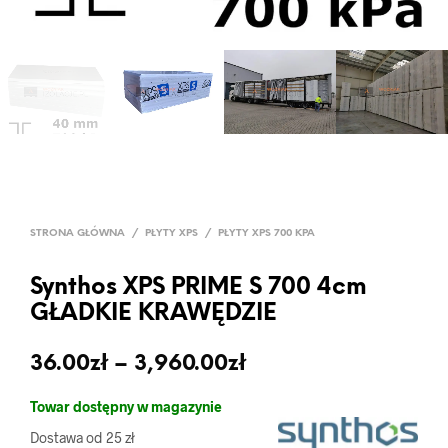
STRONA GŁÓWNA
/
PŁYTY XPS
/
PŁYTY XPS 700 KPA
Synthos XPS PRIME S 700 4cm
GŁADKIE KRAWĘDZIE
Zakres
36.00
zł
–
3,960.00
zł
cen:
Towar dostępny w magazynie
od
Dostawa od 25 zł