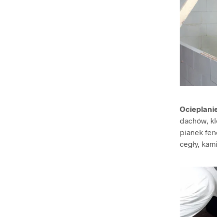
Ocieplani
dachów, kle
pianek fen
cegły, kami