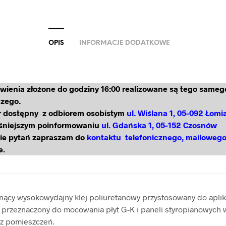
OPIS
INFORMACJE DODATKOWE
ienia złożone do godziny 16:00 realizowane są tego sameg
zego.
 dostępny z odbiorem osobistym
ul. Wiślana 1, 05-092 Łomi
śniejszym poinformowaniu
ul. Gdańska 1, 05-152 Czosnów
ie pytań zapraszam do
kontaktu telefonicznego, mailoweg
e.
ący wysokowydajny klej poliuretanowy przystosowany do aplik
 przeznaczony do mocowania płyt G-K i paneli styropianowych 
rz pomieszczeń.