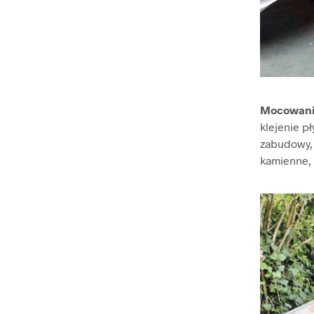
Mocowan
klejenie p
zabudowy, 
kamienne, 