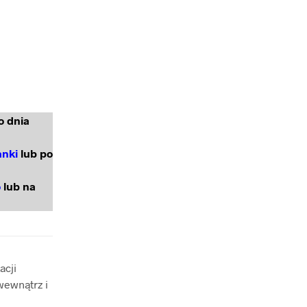
o dnia
anki
lub po
o
lub na
acji
wewnątrz i