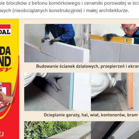
nie bloczków z betonu komórkowego i ceramiki porowatej w śc
owych (nieobciążanych konstrukcyjnie) i małej architekturze.