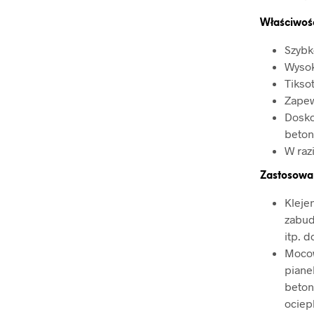
Właściwoś
Szybk
Wysok
Tikso
Zapew
Dosko
beton
W raz
Zastosowa
Kleje
zabud
itp. 
Mocow
piane
beton
ociep