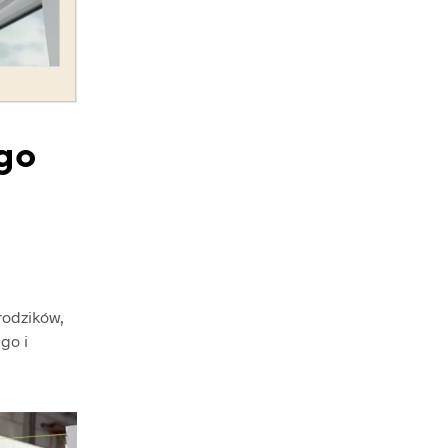
go
rodzików,
go i