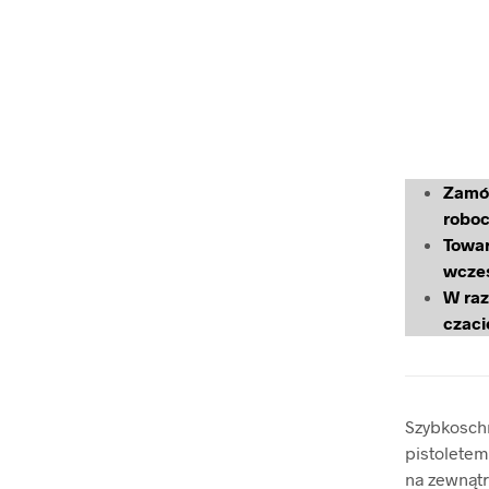
Zamów
roboc
Towar
wcze
W raz
czaci
Szybkoschn
pistoletem
na zewnąt