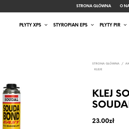
STRONA GŁÓWNA
O N
PŁYTY XPS
STYROPIAN EPS
PŁYTY PIR
STRONA GŁÓWNA
/
A
KLEJE
KLEJ S
SOUDA
23.00
zł