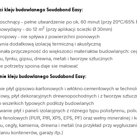
ci
kleju budowlanego Soudabond Easy
:
oschnący – pełne utwardzenie po ok. 60 minut (przy 20°C/65% 
2
owydajny – do 12 m
(przy aplikacji ścieżki Ø 30mm)
tropowy – nie spływa z powierzchni pionowych
nia dodatkową izolację termiczną i akustyczną
nała przyczepność do większości materiałów budowlanych: ceg
u, tynku, gipsu, drewna, metali i tworzyw sztucznych
ie potrzeby spoina daje sie malować
nie
kleju budowlanego Soudabond Easy
:
nie płyt gipsowo-kartonowych i włókno-cementowych w technol
owy, płyt dekoracyjnych drewnopochodnych i z tworzyw sztucz
do wszelkich typowych podłoży budowlanych
anie płyt i paneli izolacyjnych z różnego typu polistyrenu, poli
k fenolowych (PUR, PIR, XPS, EPS, PF) oraz wełny mineralnej i 
u, cegły, kamienia, drewna i metali (na przykład przy wygłuszani
laniu kontenerów, garaży itp.)