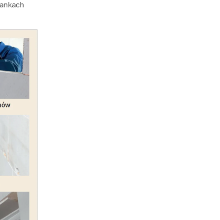
iankach