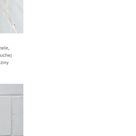
nele,
suchej
ziny