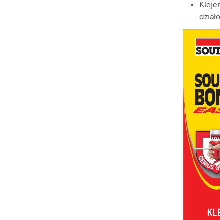
Kleje
dział