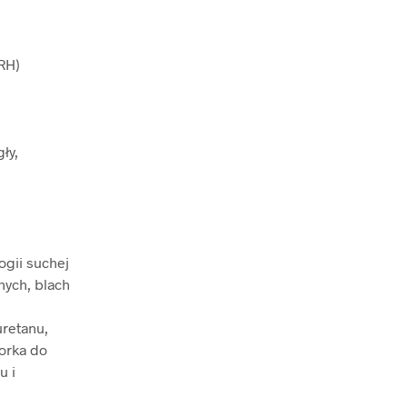
RH)
ły,
ogii suchej
nych, blach
uretanu,
korka do
u i