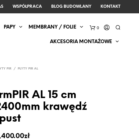
AS
WSPÓŁPRACA
BLOG BUDOWLANY
KONTAKT
PAPY
MEMBRANY / FOLIE
0
AKCESORIA MONTAŻOWE
YTY PIR
/
PŁYTY PIR AL
ermPIR AL 15 cm
 2400mm krawędź
pust
Zakres
1,400.00
zł