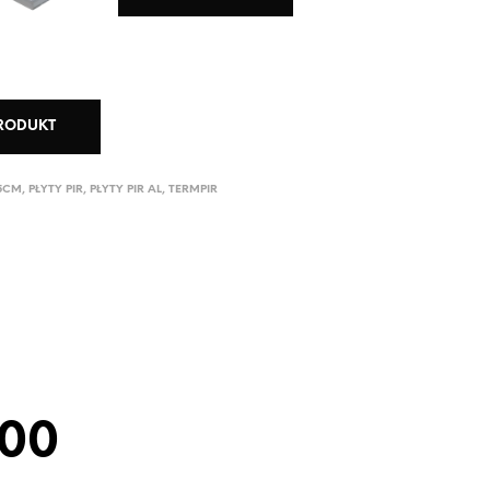
PRODUKT
15CM
,
PŁYTY PIR
,
PŁYTY PIR AL
,
TERMPIR
400