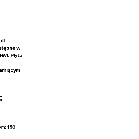
aft
ostępne w
P+W).
Płyta
ełniącym
:
ym:
150