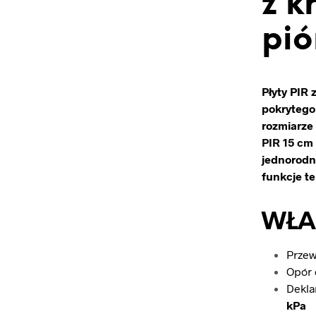
z k
pió
Płyty PIR 
pokrytego
rozmiarze
PIR 15 cm
jednorodn
funkcje t
WŁAŚ
Przew
Opór 
Dekla
kPa