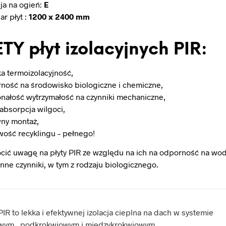
ja na ogień:
E
ar płyt :
1200 x 2400 mm
TY płyt izolacyjnych PIR:
a termoizolacyjność,
ność na środowisko biologiczne i chemiczne,
nałość wytrzymałość na czynniki mechaniczne,
 absorpcja wilgoci,
ny montaż,
wość recyklingu – pełnego!
ócić uwagę na
płyty PIR
ze względu na ich na odporność na wod
inne czynniki, w tym z rodzaju biologicznego.
IR to lekka i efektywnej izolacja cieplna na dach w systemie
wym , podkrokwiowym i międzykrokwiowym