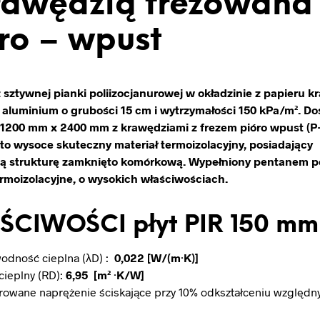
rawędzią frezowana
ro – wpust
z sztywnej pianki poliizocjanurowej w okładzinie z papieru kr
 aluminium o grubości 15 cm i wytrzymałości 150 kPa/m². D
 1200 mm x 2400 mm z krawędziami z frezem pióro wpust (
to wysoce skuteczny materiał termoizolacyjny, posiadający
ą strukturę zamknięto komórkową. Wypełniony pentanem p
ermoizolacyjne, o wysokich właściwościach.
CIWOŚCI płyt PIR 150 mm
odność cieplna (λD) :
0,022​ [W/(m·K)]
cieplny (RD):
6,95 [m² ·K/W]
rowane naprężenie ściskające przy 10% odkształceniu względn