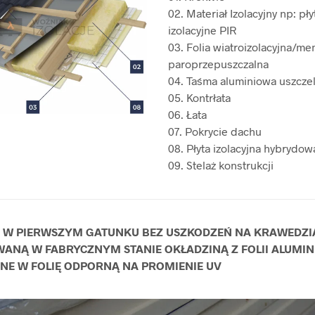
02. Materiał Izolacyjny np: pły
izolacyjne PIR
03. Folia wiatroizolacyjna/m
paroprzepuszczalna
04. Taśma aluminiowa uszczel
05. Kontrłata
06. Łata
07. Pokrycie dachu
08. Płyta izolacyjna hybrydo
09. Stelaż konstrukcji
R W PIERWSZYM GATUNKU BEZ USZKODZEŃ NA KRAWEDZ
ANĄ W FABRYCZNYM STANIE OKŁADZINĄ Z FOLII ALUMIN
E W FOLIĘ ODPORNĄ NA PROMIENIE UV