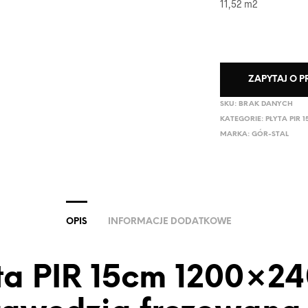
11,52 m2
ZAPYTAJ O 
SKU:
BRAK DANYCH
KATEGORIE:
PŁYTA PIR 
MARKA:
GÓR-STAL
OPIS
INFORMACJE DODATKOWE
ta PIR 15cm 1200×2