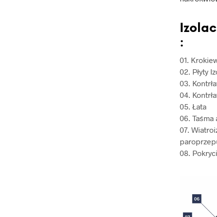
Izola
:
01. Krokie
02. Płyty I
03. Kontrł
04. Kontrł
05. Łata
06. Taśma 
07. Wiatro
paroprzep
08. Pokryc