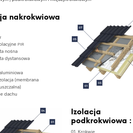
cja nakrokwiowa
w
zolacyjne
PIR
ata nośna
ata dystansowa
aluminiowa
izolacja (membrana
uszczalna)
ie dachu
Izolacja
podkrokwiowa :
01. Krokwie