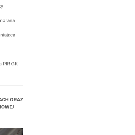
ty
embrana
niająca
wa PIR GK
IACH ORAZ
IOWEJ