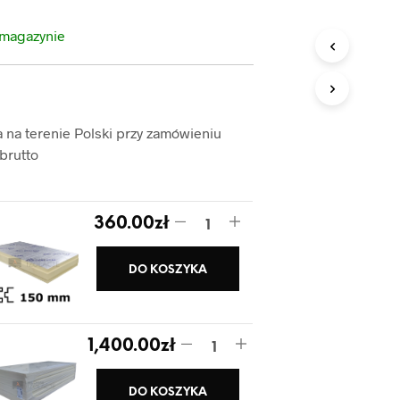
cen:
 magazynie
od
360.00zł
do
na terenie Polski przy zamówieniu
1,400.00zł
 brutto
360.00
zł
DO KOSZYKA
1,400.00
zł
DO KOSZYKA