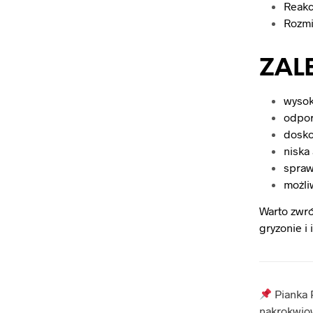
Reakc
Rozmi
ZALE
wysok
odpor
dosko
niska
spraw
możli
Warto zwr
gryzonie i 
Pianka P
nakrokwio