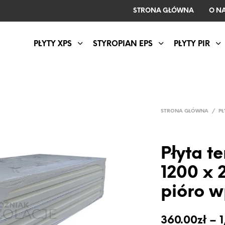
STRONA GŁÓWNA
O N
PŁYTY XPS
STYROPIAN EPS
PŁYTY PIR
STRONA GŁÓWNA
/
PŁ
Płyta t
1200 x
pióro w
360.00
zł
–