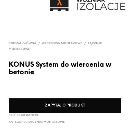
STRONA GŁÓWNA
/
AKCESORIA MONTAŻOWE
/
ŁĄCZNIKI
MONTAŻOWE
KONUS System do wiercenia w
betonie
ZAPYTAJ O PRODUKT
SKU:
BRAK DANYCH
KATEGORIA:
ŁĄCZNIKI MONTAŻOWE