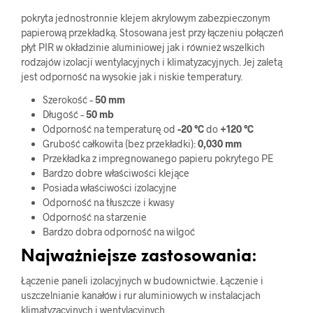
pokryta jednostronnie klejem akrylowym zabezpieczonym
papierową przekładką. Stosowana jest przy łączeniu połączeń
płyt PIR w okładzinie aluminiowej jak i również wszelkich
rodzajów izolacji wentylacyjnych i klimatyzacyjnych. Jej zaletą
jest odporność na wysokie jak i niskie temperatury.
Szerokość –
50 mm
Długość –
50 mb
Odporność na temperaturę od
-20 °C
do
+120 °C
Grubość całkowita (bez przekładki):
0,030 mm
Przekładka z impregnowanego papieru pokrytego PE
Bardzo dobre właściwości klejące
Posiada właściwości izolacyjne
Odporność na tłuszcze i kwasy
Odporność na starzenie
Bardzo dobra odporność na wilgoć
Najważniejsze zastosowania:
Łączenie paneli izolacyjnych w budownictwie. Łączenie i
uszczelnianie kanałów i rur aluminiowych w instalacjach
klimatyzacyjnych i wentylacyjnych.