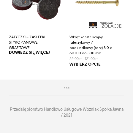
ZATYCZKI – ZAŚLEPKI
Wkręt konstrukcyjny
STYROPIANOWE
talerzykowy /
GRAFITOWE
podkładkowy (torx) 8,0 x
DOWIEDZ SIĘ WIĘCEJ
od 100 do 300 mm
Zakres
22.00
zł
–
121.00
zł
cen:
Ten
WYBIERZ OPCJE
od
prod
22.00zł
ma
do
121.00zł
wiel
wari
Opcj
moż
wybr
Przedsiębiorstwo Handlowo Usługowe Woźniak Spółka Jawna
na
/ 2021
stro
prod